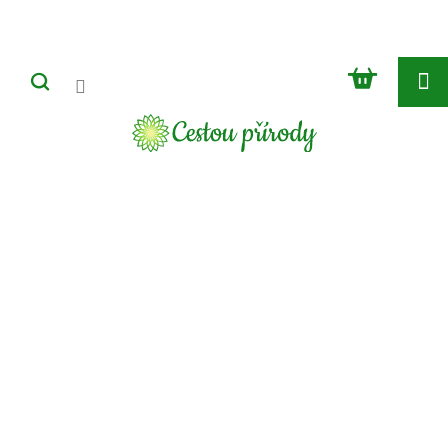
Přejít
na
obsah
NÁKUP
KOŠÍK