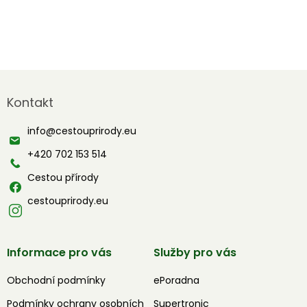
Z
á
Kontakt
p
a
info
@
cestouprirody.eu
t
í
+420 702 153 514
Cestou přírody
cestouprirody.eu
Informace pro vás
Služby pro vás
Obchodní podmínky
ePoradna
Podmínky ochrany osobních
Supertronic