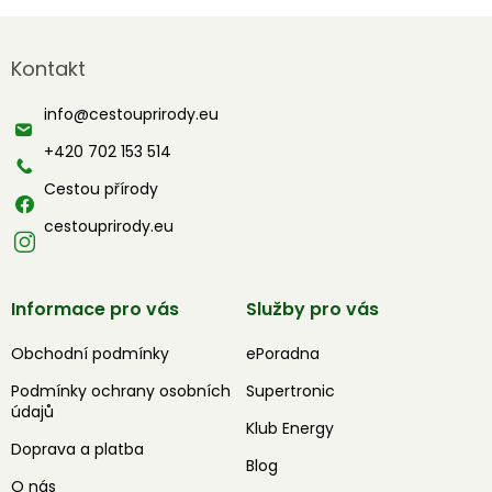
Z
á
Kontakt
p
a
info
@
cestouprirody.eu
t
í
+420 702 153 514
Cestou přírody
cestouprirody.eu
Informace pro vás
Služby pro vás
Obchodní podmínky
ePoradna
Podmínky ochrany osobních
Supertronic
údajů
Klub Energy
Doprava a platba
Blog
O nás