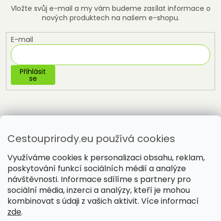
Vložte svůj e-mail a my vám budeme zasílat informace o
nových produktech na našem e-shopu.
E-mail
Přihlásit
se
Cestouprirody.eu používá cookies
Využíváme cookies k personalizaci obsahu, reklam,
poskytování funkcí sociálních médií a analýze
návštěvnosti. Informace sdílíme s partnery pro
sociální média, inzerci a analýzy, kteří je mohou
Vytvořil Shoptet
kombinovat s údaji z vašich aktivit. Více informací
zde
.
Copyright 2026
Cestou přírody
. Všechna práva vyhrazena.