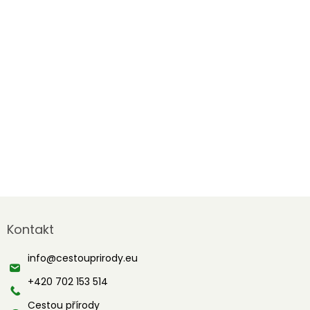
Z
á
Kontakt
p
a
info
@
cestouprirody.eu
t
í
+420 702 153 514
Cestou přírody