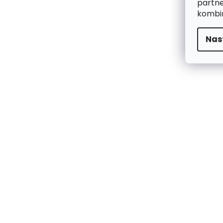
partne
kombin
Nas