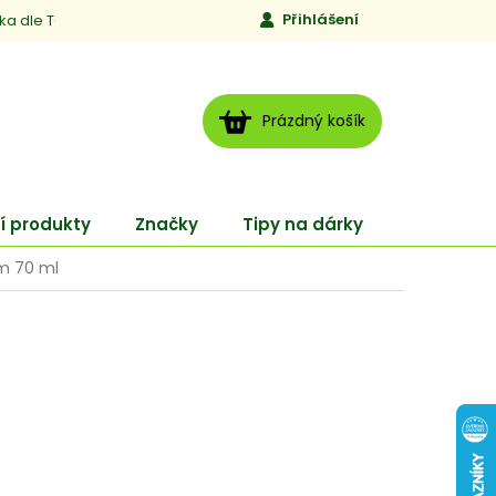
Přihlášení
ika dle TCM
Kontakty
Jen to, čemu věříme
Moje obj
NÁKUPNÍ
Prázdný košík
KOŠÍK
í produkty
Značky
Tipy na dárky
ENERGY
ém 70 ml