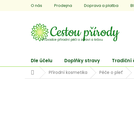
Přejít
O nás
Prodejna
Doprava a platba
B
na
obsah
Dle účelu
Doplňky stravy
Tradiční
Domů
Přírodní kosmetika
Péče o pleť