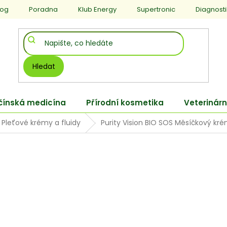
log
Poradna
Klub Energy
Supertronic
Diagnost
Hledat
 čínská medicína
Přírodní kosmetika
Veterinárn
Pleťové krémy a fluidy
Purity Vision BIO SOS Měsíčkový kr