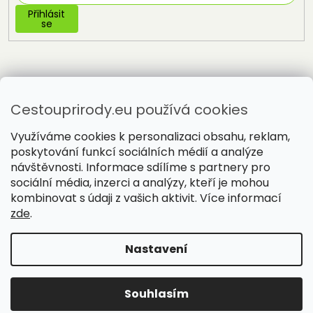
Přihlásit
se
Cestouprirody.eu používá cookies
Využíváme cookies k personalizaci obsahu, reklam,
poskytování funkcí sociálních médií a analýze
návštěvnosti. Informace sdílíme s partnery pro
sociální média, inzerci a analýzy, kteří je mohou
Vytvořil Shoptet
kombinovat s údaji z vašich aktivit. Více informací
zde
.
Copyright 2026
Cestou přírody
. Všechna práva vyhrazena.
Nastavení
Souhlasím