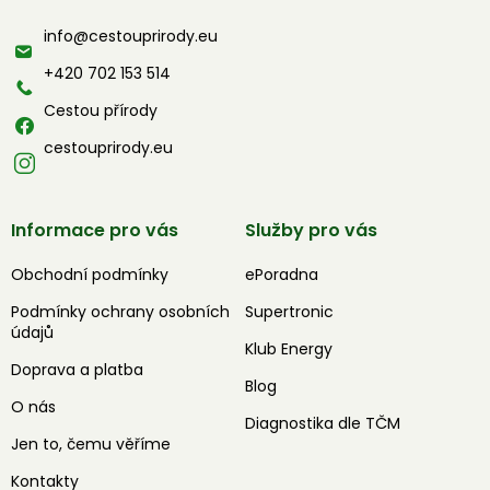
a
info
@
cestouprirody.eu
t
í
+420 702 153 514
Cestou přírody
cestouprirody.eu
Informace pro vás
Služby pro vás
Obchodní podmínky
ePoradna
Podmínky ochrany osobních
Supertronic
údajů
Klub Energy
Doprava a platba
Blog
O nás
Diagnostika dle TČM
Jen to, čemu věříme
Kontakty