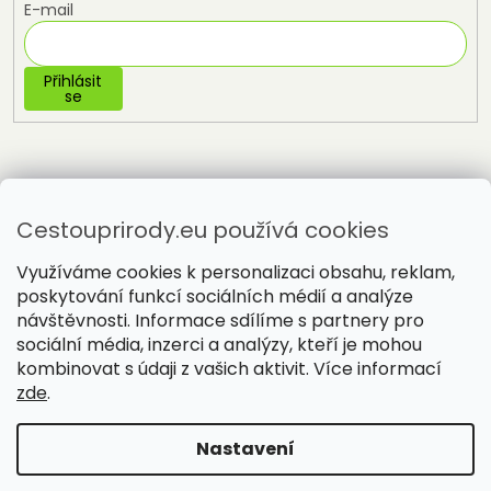
E-mail
Přihlásit
se
Cestouprirody.eu používá cookies
Využíváme cookies k personalizaci obsahu, reklam,
poskytování funkcí sociálních médií a analýze
návštěvnosti. Informace sdílíme s partnery pro
sociální média, inzerci a analýzy, kteří je mohou
Vytvořil Shoptet
kombinovat s údaji z vašich aktivit. Více informací
zde
.
Copyright 2026
Cestou přírody
. Všechna práva vyhrazena.
Nastavení