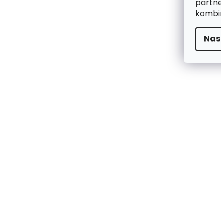
partne
kombin
Nas