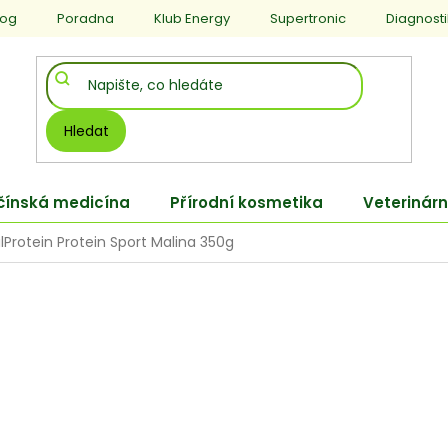
log
Poradna
Klub Energy
Supertronic
Diagnost
Hledat
 čínská medicína
Přírodní kosmetika
Veterinárn
lProtein Protein Sport Malina 350g