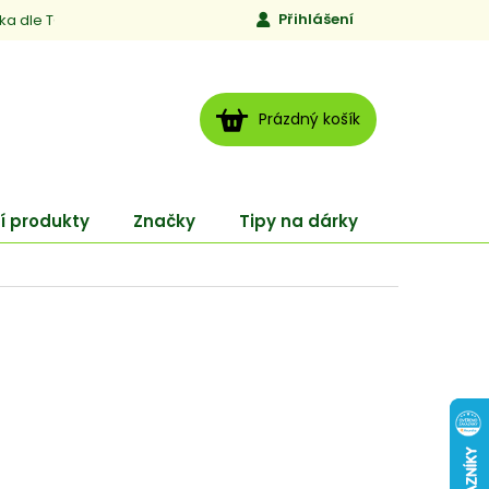
Přihlášení
ika dle TCM
Kontakty
Jen to, čemu věříme
Moje obj
NÁKUPNÍ
Prázdný košík
KOŠÍK
í produkty
Značky
Tipy na dárky
ENERGY