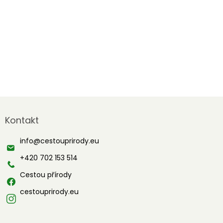
Z
á
Kontakt
p
a
info
@
cestouprirody.eu
t
í
+420 702 153 514
Cestou přírody
cestouprirody.eu