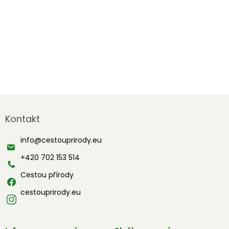
Z
á
Kontakt
p
a
info
@
cestouprirody.eu
t
í
+420 702 153 514
Cestou přírody
cestouprirody.eu