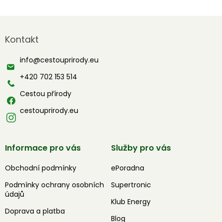
Z
á
Kontakt
p
a
info
@
cestouprirody.eu
t
í
+420 702 153 514
Cestou přírody
cestouprirody.eu
Informace pro vás
Služby pro vás
Obchodní podmínky
ePoradna
Podmínky ochrany osobních
Supertronic
údajů
Klub Energy
Doprava a platba
Blog