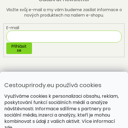
Vložte svůj e-mail a my vám budeme zasílat informace o
nových produktech na našem e-shopu.
E-mail
Přihlásit
se
Cestouprirody.eu používá cookies
Využíváme cookies k personalizaci obsahu, reklam,
poskytování funkcí sociálních médií a analýze
návštěvnosti. Informace sdílíme s partnery pro
sociální média, inzerci a analýzy, kteří je mohou
Vytvořil Shoptet
kombinovat s údaji z vašich aktivit. Více informací
zde
.
Copyright 2026
Cestou přírody
. Všechna práva vyhrazena.