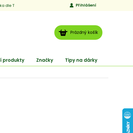
Přihlášení
ika dle TCM
Kontakty
Jen to, čemu věříme
Moje obj
NÁKUPNÍ
Prázdný košík
KOŠÍK
í produkty
Značky
Tipy na dárky
ENERGY