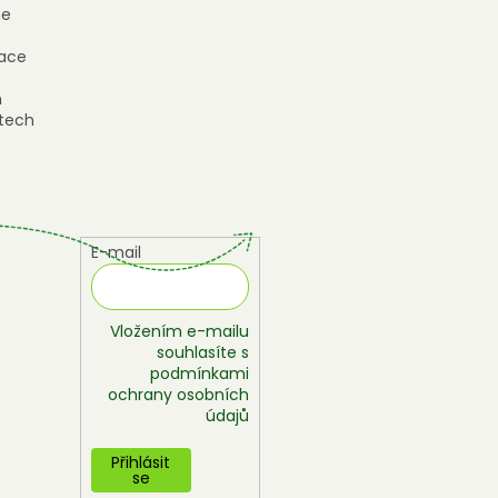
e
ace
h
tech
E-mail
Vložením e-mailu
souhlasíte s
podmínkami
ochrany osobních
údajů
Přihlásit
se