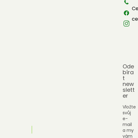
í
Ce
ce
Ode
bíra
t
new
slett
er
Vložte
svůj
e-
mail
a my
vám