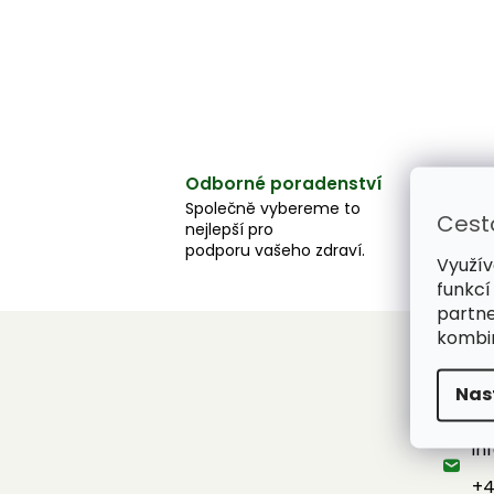
Odborné poradenství
Společně vybereme to
Cest
nejlepší pro
podporu vašeho zdraví.
Využív
funkcí
partne
kombin
Z
Nas
á
Konta
p
a
in
t
+4