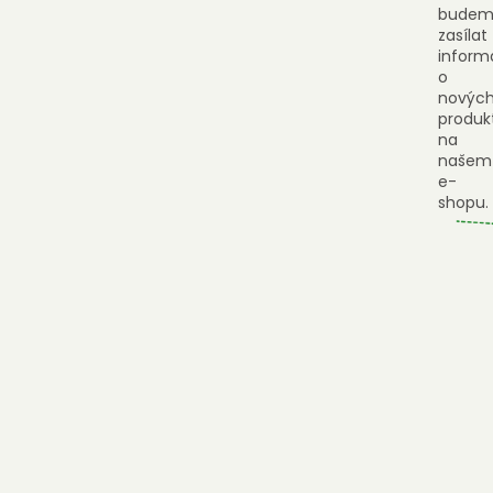
budem
zasílat
inform
o
novýc
produk
na
našem
e-
shopu.