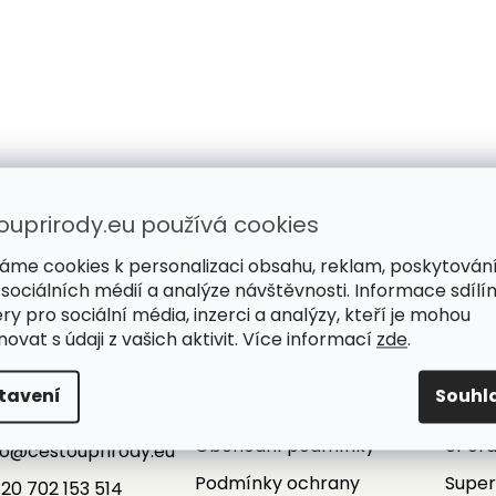
Diagnostika dle tradiční
Přijďte, poradím
čínské medicíny
osobně
ouprirody.eu používá cookies
Hledáme příčinu problémů,
Poradíme, ochutnát
nepotlačujeme jen příznaky.
vyberete si s jistoto
áme cookies k personalizaci obsahu, reklam, poskytován
 sociálních médií a analýze návštěvnosti. Informace sdílí
ry pro sociální média, inzerci a analýzy, kteří je mohou
ovat s údaji z vašich aktivit. Více informací
zde
.
tavení
Souhl
Informace pro vás
Služ
kt
Obchodní podmínky
ePor
fo
@
cestouprirody.eu
Podmínky ochrany
Super
20 702 153 514