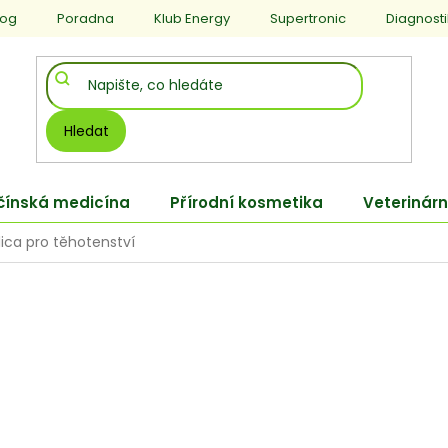
log
Poradna
Klub Energy
Supertronic
Diagnost
Hledat
 čínská medicína
Přírodní kosmetika
Veterinárn
ca pro těhotenství