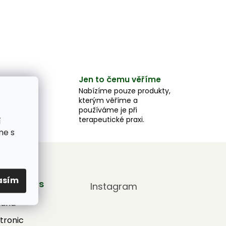
Jen to čemu věříme
e
Nabízíme pouze produkty,
kterým věříme a
e,
používáme je při
u.
terapeutické praxi.
í
me s
asím
by pro vás
Instagram
adna
tronic