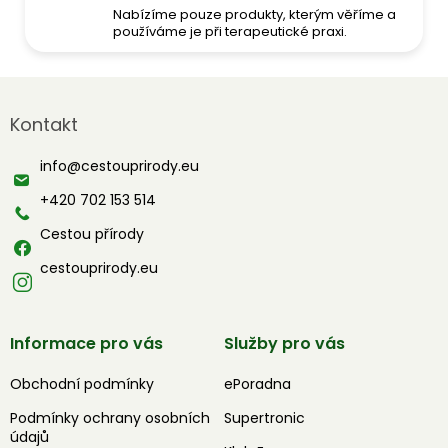
Nabízíme pouze produkty, kterým věříme a
používáme je při terapeutické praxi.
Z
á
Kontakt
p
a
info
@
cestouprirody.eu
t
í
+420 702 153 514
Cestou přírody
cestouprirody.eu
Informace pro vás
Služby pro vás
Obchodní podmínky
ePoradna
Podmínky ochrany osobních
Supertronic
údajů