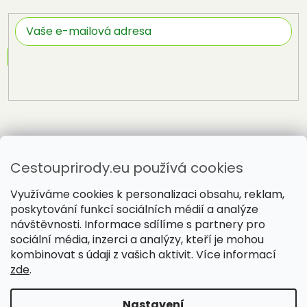
Přihlásit
se
Cestouprirody.eu používá cookies
Využíváme cookies k personalizaci obsahu, reklam,
poskytování funkcí sociálních médií a analýze
návštěvnosti. Informace sdílíme s partnery pro
sociální média, inzerci a analýzy, kteří je mohou
Vytvořil Shoptet
kombinovat s údaji z vašich aktivit. Více informací
zde
.
Copyright 2026
Cestou přírody
. Všechna práva vyhrazena.
Nastavení