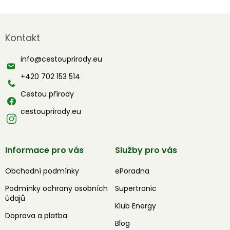
Z
á
Kontakt
p
a
info
@
cestouprirody.eu
t
í
+420 702 153 514
Cestou přírody
cestouprirody.eu
Informace pro vás
Služby pro vás
Obchodní podmínky
ePoradna
Podmínky ochrany osobních
Supertronic
údajů
Klub Energy
Doprava a platba
Blog