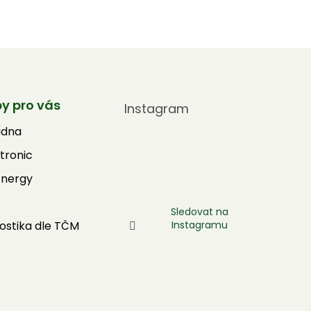
by pro vás
Instagram
adna
tronic
Energy
Sledovat na
Instagramu
ostika dle TČM