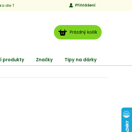
Přihlášení
ika dle TCM
Kontakty
Jen to, čemu věříme
Moje obj
NÁKUPNÍ
Prázdný košík
KOŠÍK
í produkty
Značky
Tipy na dárky
ENERGY