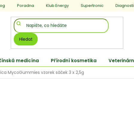
log
Poradna
Klub Energy
Supertronic
Diagnost
Hledat
 čínská medicína
Přírodní kosmetika
Veterinárn
ca MycoGummies vzorek sáček 3 x 2,5g