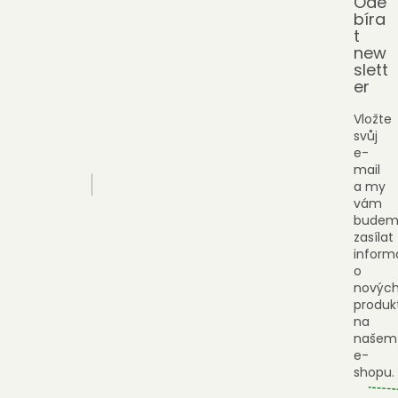
Ode
bíra
t
new
slett
er
Vložte
svůj
e-
mail
a my
vám
budem
zasílat
inform
o
novýc
produk
na
našem
e-
shopu.