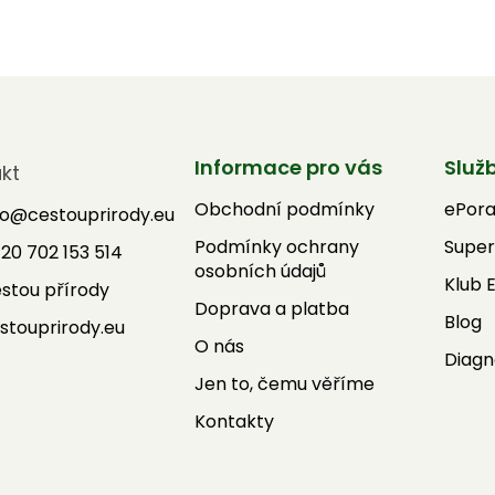
Informace pro vás
Služ
kt
Obchodní podmínky
ePor
fo
@
cestouprirody.eu
Podmínky ochrany
Super
20 702 153 514
osobních údajů
Klub 
stou přírody
Doprava a platba
Blog
stouprirody.eu
O nás
Diagn
Jen to, čemu věříme
Kontakty