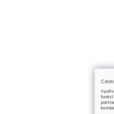
Cest
Využív
funkcí
partne
kombin