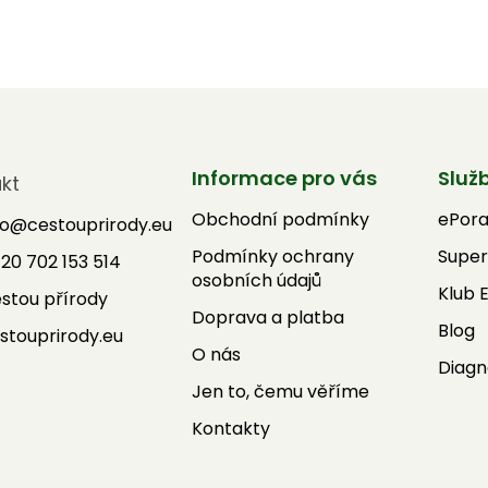
Informace pro vás
Služ
kt
Obchodní podmínky
ePor
fo
@
cestouprirody.eu
Podmínky ochrany
Super
20 702 153 514
osobních údajů
Klub 
stou přírody
Doprava a platba
Blog
stouprirody.eu
O nás
Diagn
Jen to, čemu věříme
Kontakty