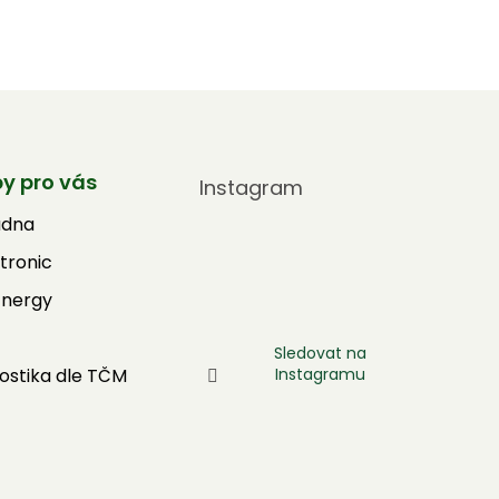
by pro vás
Instagram
adna
tronic
Energy
Sledovat na
Instagramu
ostika dle TČM