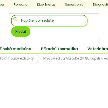
log
Poradna
Klub Energy
Supertronic
Diagnost
Hledat
 čínská medicína
Přírodní kosmetika
Veterinárn
itální houby extrakty
MycoMedica Maitake 2× 90 kapslí + Ace