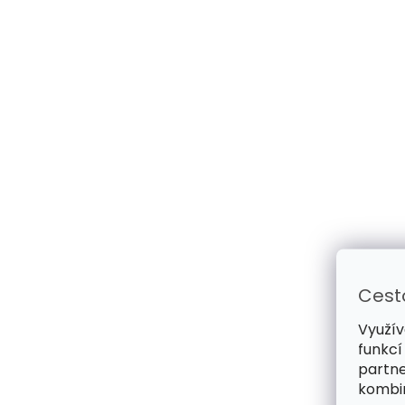
Cest
Využív
funkcí
partne
kombin