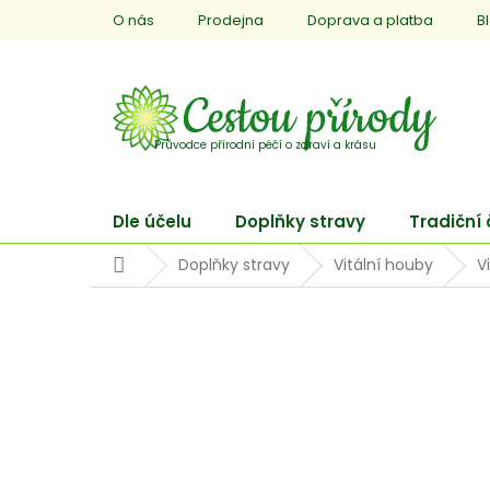
Přejít
O nás
Prodejna
Doprava a platba
B
na
obsah
Dle účelu
Doplňky stravy
Tradiční
Domů
Doplňky stravy
Vitální houby
V