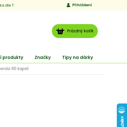
Přihlášení
ika dle TCM
Kontakty
Jen to, čemu věříme
Moje obj
NÁKUPNÍ
Prázdný košík
KOŠÍK
í produkty
Značky
Tipy na dárky
ENERGY
rola 90 kapslí