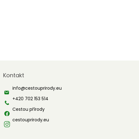
Z
á
Kontakt
p
a
info
@
cestouprirody.eu
t
í
+420 702 153 514
Cestou přírody
cestouprirody.eu