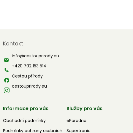
Z
á
Kontakt
p
a
info
@
cestouprirody.eu
t
í
+420 702 153 514
Cestou přírody
cestouprirody.eu
Informace pro vás
Služby pro vás
Obchodní podmínky
ePoradna
Podmínky ochrany osobních
Supertronic