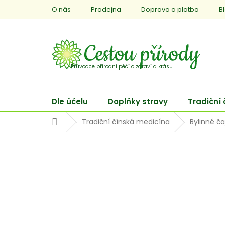
Přejít
O nás
Prodejna
Doprava a platba
B
na
obsah
Dle účelu
Doplňky stravy
Tradiční
Domů
Tradiční čínská medicína
Bylinné ča