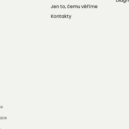
Diagn
Jen to, čemu věříme
Kontakty
e
ace
h