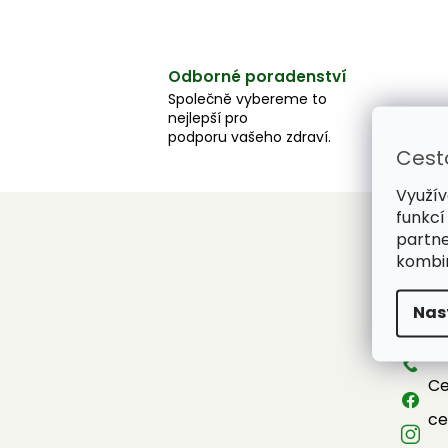
Odborné poradenství
Společně vybereme to
nejlepší pro
podporu vašeho zdraví.
Cest
Využív
funkcí
partne
Z
kombin
á
Konta
p
Nas
a
in
t
+4
í
Ce
ce