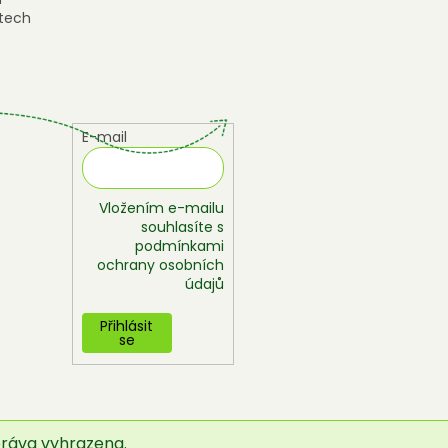
tech
E-mail
Vložením e-mailu
souhlasíte s
podmínkami
ochrany osobních
údajů
Přihlásit
se
práva vyhrazena.