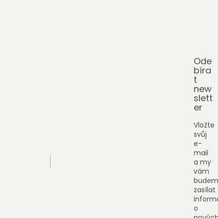
Ode
bíra
t
new
slett
er
Vložte
svůj
e-
mail
a my
vám
budem
zasílat
inform
o
novýc