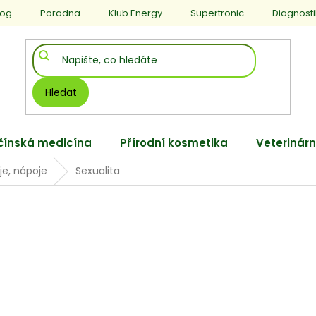
log
Poradna
Klub Energy
Supertronic
Diagnost
Hledat
 čínská medicína
Přírodní kosmetika
Veterinárn
je, nápoje
Sexualita