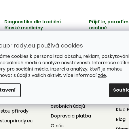
Diagnostika dle tradiční
Přijďte, poradím
čínské medicíny
osobně
Hledáme příčinu problémů,
Poradíme, ochutnát
nepotlačujeme jen příznaky.
vyberete si s jistoto
ouprirody.eu používá cookies
áme cookies k personalizaci obsahu, reklam, poskytován
 sociálních médií a analýze návštěvnosti. Informace sdílí
ry pro sociální média, inzerci a analýzy, kteří je mohou
ovat s údaji z vašich aktivit. Více informací
zde
.
Informace pro vás
Služ
kt
Obchodní podmínky
ePor
tavení
Souhl
fo
@
cestouprirody.eu
Podmínky ochrany
Super
20 702 153 514
osobních údajů
Klub 
stou přírody
Doprava a platba
Blog
stouprirody.eu
O nás