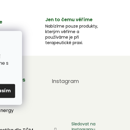
Jen to čemu věříme
e
Nabízíme pouze produkty,
kterým věříme a
e,
používáme je při
u.
terapeutické praxi.
í
me s
by pro vás
Instagram
adna
asím
tronic
Energy
Sledovat na
Instagramu