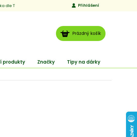
Přihlášení
ika dle TCM
Kontakty
Jen to, čemu věříme
Moje obj
NÁKUPNÍ
Prázdný košík
KOŠÍK
í produkty
Značky
Tipy na dárky
ENERGY