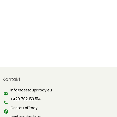
Z
á
Kontakt
p
a
info
@
cestouprirody.eu
t
í
+420 702 153 514
Cestou přírody
cestouprirody.eu