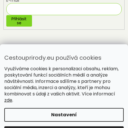
E-mail
Přihlásit
se
Cestouprirody.eu používá cookies
Využíváme cookies k personalizaci obsahu, reklam,
poskytování funkcí sociálních médií a analýze
návštěvnosti. Informace sdílíme s partnery pro
sociální média, inzerci a analýzy, kteří je mohou
Vytvořil Shoptet
kombinovat s údaji z vašich aktivit. Více informací
zde
.
Copyright 2026
Cestou přírody
. Všechna práva vyhrazena.
Nastavení