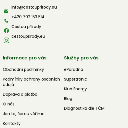
a
info
@
cestouprirody.eu
t
í
+420 702 153 514
Cestou přírody
cestouprirody.eu
Informace pro vás
Služby pro vás
Obchodní podmínky
ePoradna
Podmínky ochrany osobních
Supertronic
údajů
Klub Energy
Doprava a platba
Blog
O nás
Diagnostika dle TČM
Jen to, čemu věříme
Kontakty