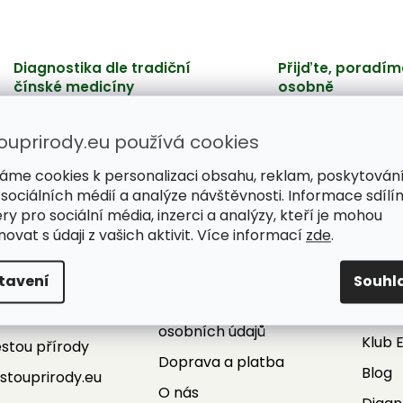
Diagnostika dle tradiční
Přijďte, poradím
čínské medicíny
osobně
Hledáme příčinu problémů,
Poradíme, ochutnát
nepotlačujeme jen příznaky.
vyberete si s jistoto
ouprirody.eu používá cookies
áme cookies k personalizaci obsahu, reklam, poskytován
 sociálních médií a analýze návštěvnosti. Informace sdílí
ry pro sociální média, inzerci a analýzy, kteří je mohou
ovat s údaji z vašich aktivit. Více informací
zde
.
Informace pro vás
Služ
kt
Obchodní podmínky
ePor
tavení
Souhl
fo
@
cestouprirody.eu
Podmínky ochrany
Super
20 702 153 514
osobních údajů
Klub 
stou přírody
Doprava a platba
Blog
stouprirody.eu
O nás