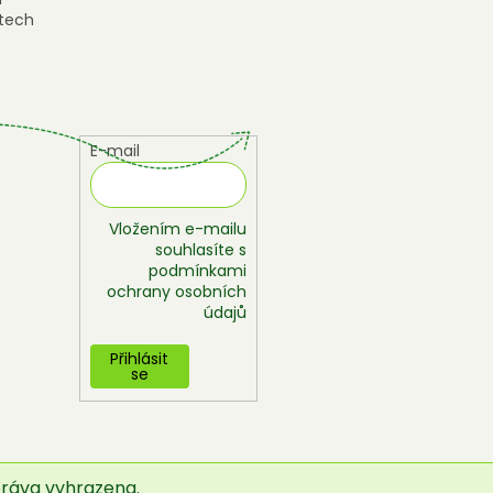
tech
E-mail
Vložením e-mailu
souhlasíte s
podmínkami
ochrany osobních
údajů
Přihlásit
se
práva vyhrazena.