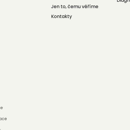
Diagn
Jen to, čemu věříme
Kontakty
e
ace
h