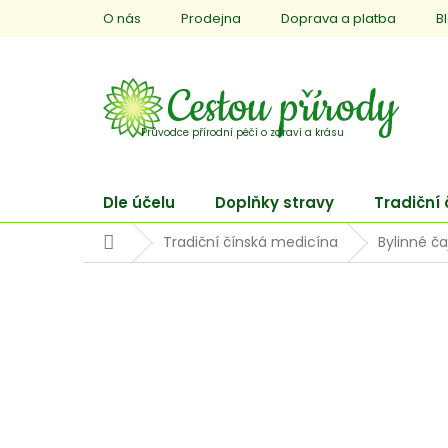
Přejít
O nás
Prodejna
Doprava a platba
B
na
obsah
Dle účelu
Doplňky stravy
Tradiční
Domů
Tradiční čínská medicína
Bylinné ča