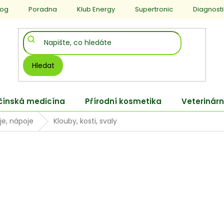
log
Poradna
Klub Energy
Supertronic
Diagnost
Hledat
 čínská medicína
Přírodní kosmetika
Veterinárn
je, nápoje
Klouby, kosti, svaly