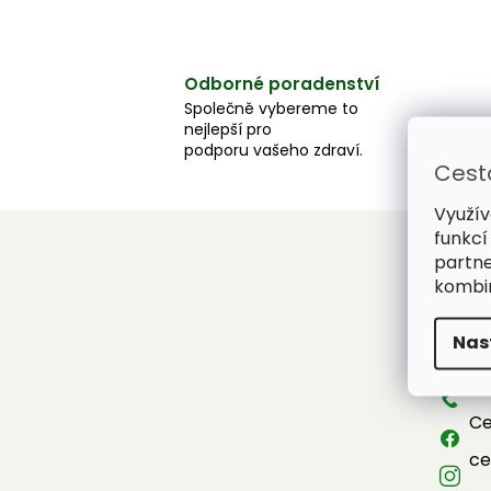
Odborné poradenství
Společně vybereme to
nejlepší pro
podporu vašeho zdraví.
Cest
Využív
funkcí
partne
Z
kombin
á
Konta
p
Nas
a
in
t
+4
í
Ce
ce