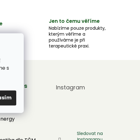
Jen to čemu věříme
e
Nabízíme pouze produkty,
kterým věříme a
e,
používáme je při
u.
terapeutické praxi.
í
me s
by pro vás
Instagram
adna
asím
tronic
Energy
Sledovat na
Instagramu