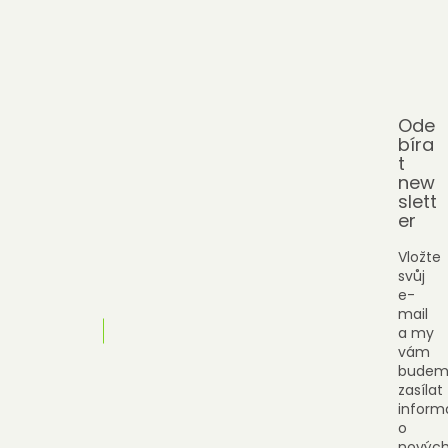
Ode
bíra
t
new
slett
er
Vložte
svůj
e-
mail
a my
vám
budem
zasílat
inform
o
novýc