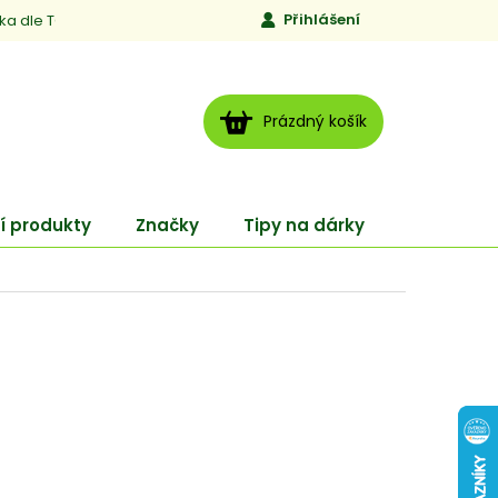
Přihlášení
ika dle TCM
Kontakty
Jen to, čemu věříme
Moje obj
NÁKUPNÍ
Prázdný košík
KOŠÍK
í produkty
Značky
Tipy na dárky
ENERGY