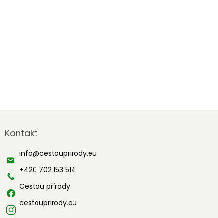
Z
á
Kontakt
p
a
info
@
cestouprirody.eu
t
í
+420 702 153 514
Cestou přírody
cestouprirody.eu