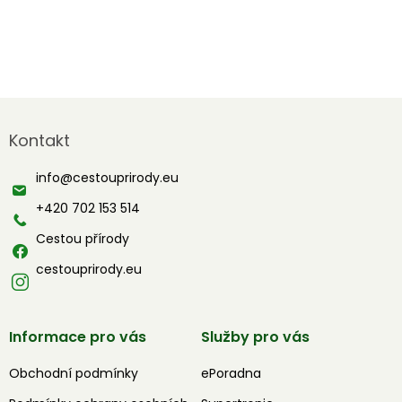
Z
á
Kontakt
p
a
info
@
cestouprirody.eu
t
í
+420 702 153 514
Cestou přírody
cestouprirody.eu
Informace pro vás
Služby pro vás
Obchodní podmínky
ePoradna