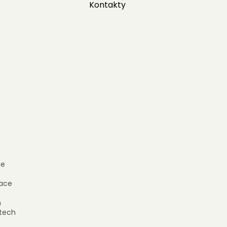
Kontakty
e
ace
h
tech