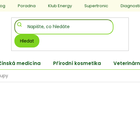
log
Poradna
Klub Energy
Supertronic
Diagnost
Hledat
 čínská medicína
Přírodní kosmetika
Veterinárn
rupy