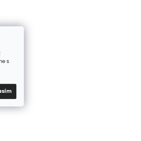
í
me s
asím