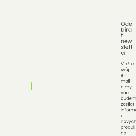
Ode
bíra
t
new
slett
er
Vložte
svůj
e-
mail
a my
vám
budem
zasílat
inform
o
novýc
produk
na