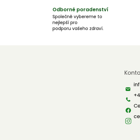
Odborné poradenství
Společně vybereme to
nejlepší pro
podporu vašeho zdraví.
Z
á
Konta
p
a
in
t
+4
í
Ce
ce