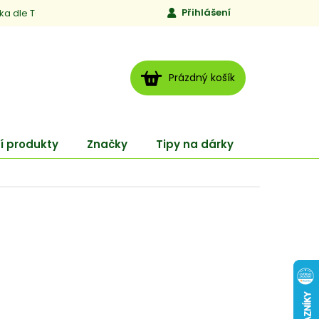
Přihlášení
ika dle TCM
Kontakty
Jen to, čemu věříme
Moje obj
NÁKUPNÍ
Prázdný košík
KOŠÍK
í produkty
Značky
Tipy na dárky
ENERGY