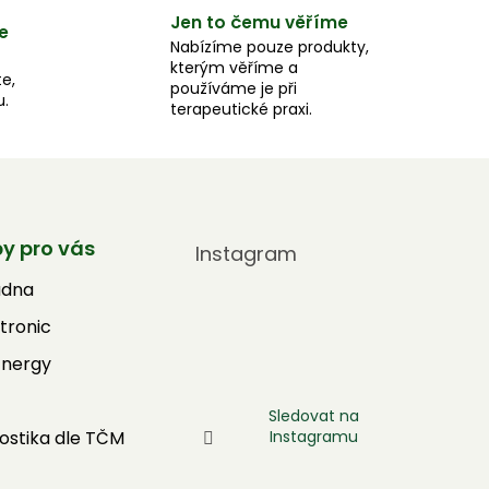
Jen to čemu věříme
e
Nabízíme pouze produkty,
kterým věříme a
e,
používáme je při
u.
terapeutické praxi.
by pro vás
Instagram
adna
tronic
Energy
Sledovat na
Instagramu
ostika dle TČM