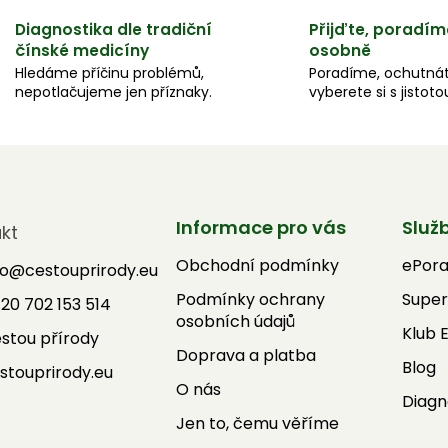
Diagnostika dle tradiční
Přijďte, poradím
čínské medicíny
osobně
Hledáme příčinu problémů,
Poradíme, ochutnát
nepotlačujeme jen příznaky.
vyberete si s jistoto
Informace pro vás
Služ
kt
Obchodní podmínky
ePor
fo
@
cestouprirody.eu
Podmínky ochrany
Super
20 702 153 514
osobních údajů
Klub 
stou přírody
Doprava a platba
Blog
stouprirody.eu
O nás
Diagn
Jen to, čemu věříme