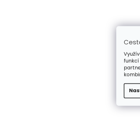
Cest
Využív
funkcí
partne
kombin
Nas