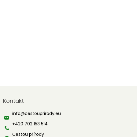
Z
á
Kontakt
p
a
info
@
cestouprirody.eu
t
í
+420 702 153 514
Cestou přírody