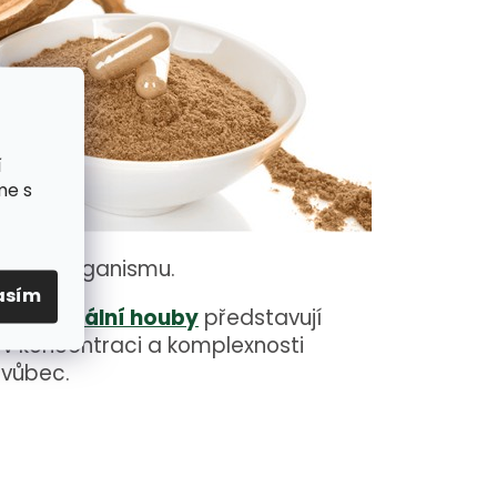
í
me s
nováhu organismu.
asím
ravy,
vitální houby
představují
á v koncentraci a komplexnosti
 vůbec.