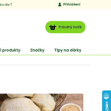
Přihlášení
ika dle TCM
Kontakty
Jen to, čemu věříme
Moje obj
NÁKUPNÍ
Prázdný košík
KOŠÍK
í produkty
Značky
Tipy na dárky
ENERGY