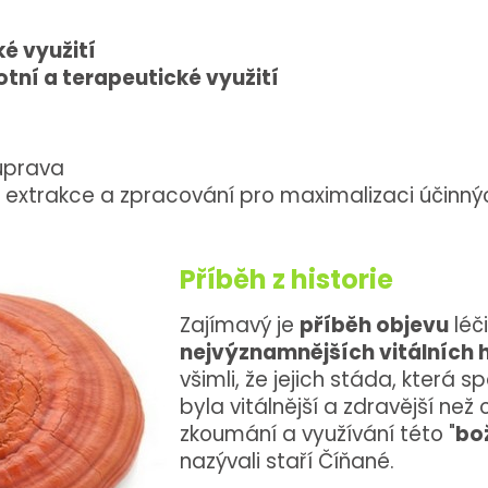
é využití
tní a terapeutické využití
úprava
extrakce a zpracování pro maximalizaci účinný
Příběh z historie
Zajímavý je
příběh objevu
léč
nejvýznamnějších vitálních 
všimli, že jejich stáda, která 
byla vitálnější a zdravější ne
zkoumání a využívání této "
bo
nazývali staří Číňané.