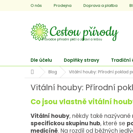
Přejít
O nás
Prodejna
Doprava a platba
B
na
obsah
Dle účelu
Doplňky stravy
Tradiční
Domů
Blog
Vitální houby: Přírodní poklad 
Vitální houby: Přírodní pok
Co jsou vlastně vitální hou
Vitální houby
, někdy také nazývané
specifickou skupinu hub
, které se
po
medicíně
. Na rozdíl od běžných jed