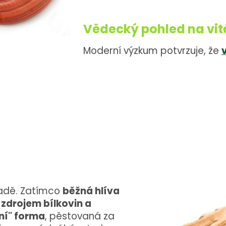
Vědecký pohled na vit
Moderní výzkum potvrzuje, že
padě. Zatímco
běžná hlíva
zdrojem bílkovin a
lní" forma
, pěstovaná za