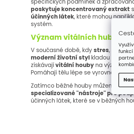
specifických podmínek a zpracovaná
poskytuje koncentrovaný extrakt
s
účinných látek
, které mohou napřík
systém.
Cest
Význam vitálních hub v dn
Využív
V současné době, kdy
stres
,
znečišt
funkcí
moderní životní styl
kladou
na náš 
partne
získávají
vitální houby
na významu
j
kombin
Pomáhají tělu lépe se vyrovnávat se
Nas
Zatímco běžné houby můžeme přirov
specializované "nástroje" pro podpo
účinných látek, které se v běžných h