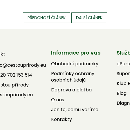
PŘEDCHOZÍ ČLÁNEK
DALŠÍ ČLÁNEK
Informace pro vás
Služ
kt
Obchodní podmínky
ePor
fo
@
cestouprirody.eu
Podmínky ochrany
Super
20 702 153 514
osobních údajů
Klub 
stou přírody
Doprava a platba
Blog
stouprirody.eu
O nás
Diagn
Jen to, čemu věříme
Kontakty