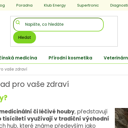
log
Poradna
Klub Energy
Supertronic
Diagnost
Hledat
 čínská medicína
Přírodní kosmetika
Veterinárn
pro vaše zdraví
lad pro vaše zdraví
by?
medicinální či léčivé houby
, představují
 tisíciletí využívají v tradiční východní
lých hub, které známe především jako