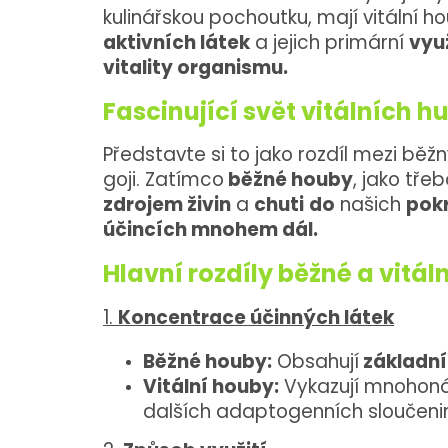
kulinářskou pochoutku, mají vitální h
aktivních látek
a jejich primární
využ
vitality organismu.
Fascinující svět vitálních h
Představte si to jako rozdíl mezi bě
goji. Zatímco
běžné houby
, jako tře
zdrojem živin
a
chuti
do
našich
pok
účincích mnohem dál.
Hlavní rozdíly běžné a vitál
1.
Koncentrace účinných látek
Běžné houby:
Obsahují
základní
Vitální houby:
Vykazují mnoho
dalších adaptogenních sloučeni