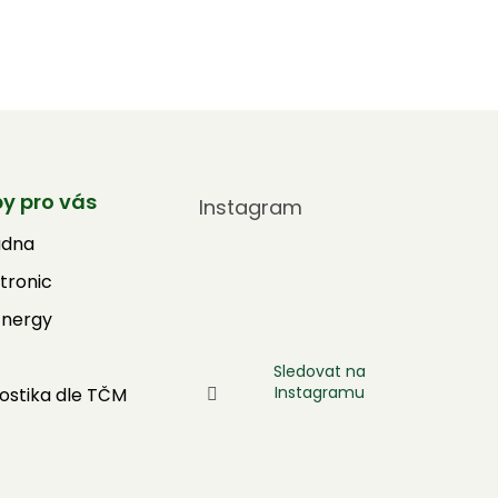
by pro vás
Instagram
adna
tronic
Energy
Sledovat na
Instagramu
ostika dle TČM