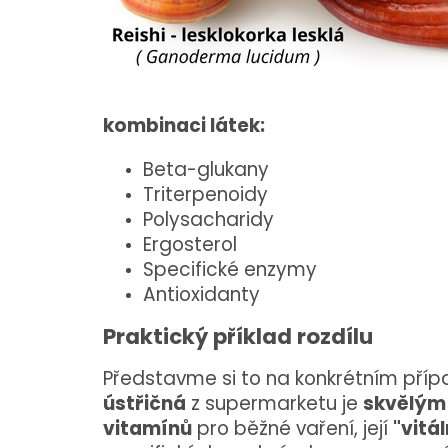
kombinaci látek:
Beta-glukany
Triterpenoidy
Polysacharidy
Ergosterol
Specifické enzymy
Antioxidanty
Praktický příklad rozdílu
Představme si to na konkrétním pří
ústřičná
z supermarketu je
skvělým 
vitamínů
pro běžné vaření, její
"vitá