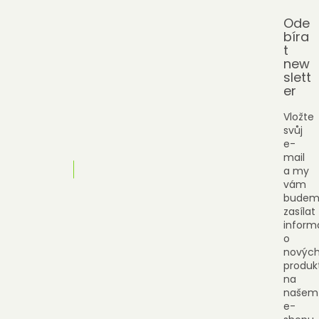
Ode
bíra
t
new
slett
er
Vložte
svůj
e-
mail
a my
vám
budem
zasílat
inform
o
novýc
produk
na
našem
e-