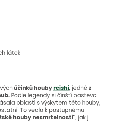
ch látek
ivých
účinků houby
reishi
,
jedné
z
hub.
Podle legendy si čínští pastevci
spásala oblasti s výskytem této houby,
ž ostatní. To vedlo k postupnému
žské houby nesmrtelnosti"
, jak ji