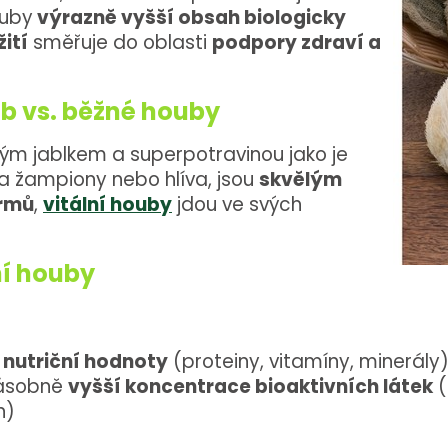
ouby
výrazně vyšší obsah biologicky
ití
směřuje do oblasti
podpory zdraví a
ub vs. běžné houby
žným jablkem a superpotravinou jako je
ba žampiony nebo hlíva, jsou
skvělým
rmů
,
vitální houby
jdou ve svých
ní houby
 nutriční hodnoty
(proteiny, vitamíny, minerály
násobně
vyšší koncentrace bioaktivních látek
(
n)