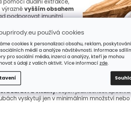
 pomocí duální extrakce,
 výrazně
vyšším obsahem
lad podporovat imunitní
ouprirody.eu používá cookies
ešní době
áme cookies k personalizaci obsahu, reklam, poskytován
ěné životní prostředí
a
 sociálních médií a analýze návštěvnosti. Informace sdílí
organismus zvýšené nároky
,
ry pro sociální média, inzerci a analýzy, kteří je mohou
ako přírodní adaptogeny
.
ovat s údaji z vašich aktivit. Více informací
zde
.
 zátěží a udržovat homeostázu, tedy vnitřní rov
tavení
Souhl
nat k základním stavebním kamenům zdravé st
ru zdraví a vitality
. Jejich jedinečnost spočív
oubách vyskytují jen v minimálním množství nebo