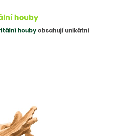
ální houby
vitální houby
obsahují unikátní