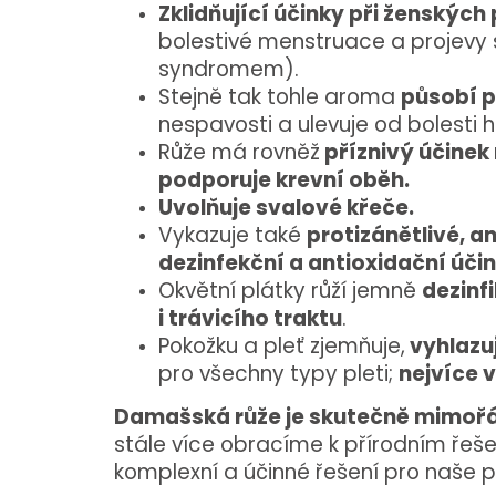
Zklidňující účinky při ženskýc
bolestivé menstruace a projevy
syndromem).
Stejně tak tohle aroma
působí p
nespavosti a ulevuje od bolesti hl
Růže má rovněž
příznivý účinek
podporuje krevní oběh.
Uvolňuje svalové křeče.
Vykazuje také
protizánětlivé, an
dezinfekční a antioxidační účin
Okvětní plátky růží jemně
dezinfi
i trávicího traktu
.
Pokožku a pleť zjemňuje,
vyhlazu
pro všechny typy pleti;
nejvíce v
Damašská růže je skutečně mimořá
stále více obracíme k přírodním řeš
komplexní a účinné řešení pro naše po