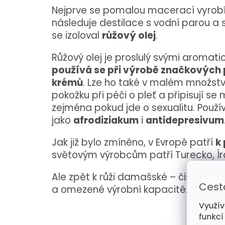
Nejprve se pomalou macerací vyrob
následuje destilace s vodní parou a
se izoloval
růžový olej
.
Růžový olej je proslulý svými aromati
používá se při výrobě značkových
krémů
. Lze ho také v malém množstv
pokožku při péči o pleť a připisují se
zejména pokud jde o sexualitu. Použí
jako
afrodiziakum
i
antidepresivum
Jak již bylo zmíněno, v Evropě patří
k
světovým výrobcům patří Turecko, Ír
Ale zpět k růži damašské – čistý růžo
Cest
a omezené výrobní kapacitě. A přece 
Využív
funkcí