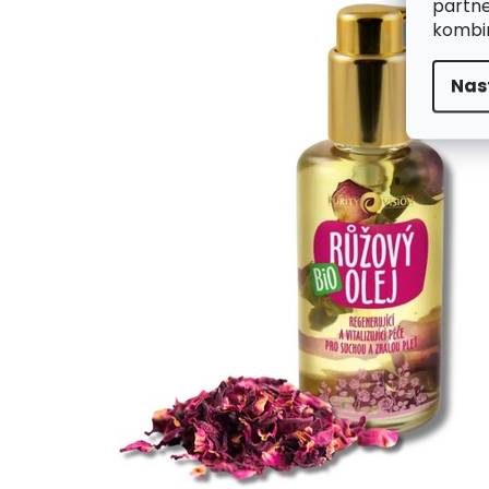
partne
kombin
Nas