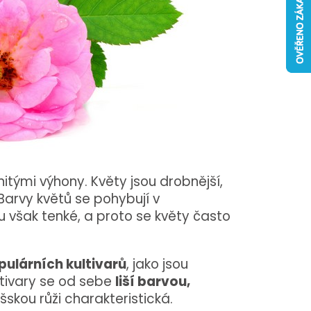
tými výhony. Květy jsou drobnější,
Barvy květů se pohybují v
ou však tenké, a proto se květy často
pulárních kultivarů
, jako jsou
ltivary se od sebe
liší barvou,
šskou růži charakteristická.