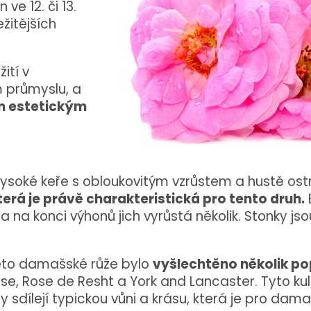
ve 12. či 13.
ežitějších
ití v
 průmyslu, a
m estetickým
soké keře s obloukovitým vzrůstem a hustě ostni
terá je právě charakteristická pro tento druh.
a na konci výhonů jich vyrůstá několik. Stonky js
éto damašské růže bylo
vyšlechtěno několik po
e, Rose de Resht a York and Lancaster. Tyto ku
y sdílejí typickou vůni a krásu, která je pro dama