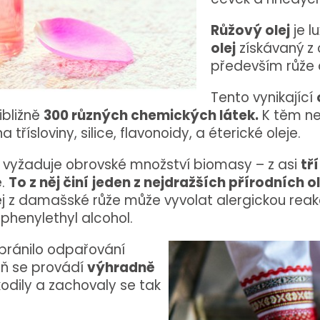
Růžový olej
je l
olej
získávaný z o
především růže
Tento vynikající
ibližně
300 různých chemických látek.
K těm ne
řísloviny, silice, flavonoidy, a éterické oleje.
vyžaduje obrovské množství biomasy – z asi
tř
e.
To z něj činí
jeden z nejdražších přírodních 
ej z damašské růže může vyvolat alergickou reakci,
a phenylethyl alcohol.
abránilo odpařování
eň se provádí
výhradně
kodily a zachovaly se tak