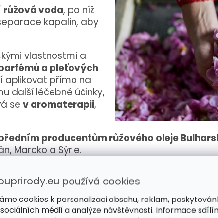
í
růžová voda
, po níž
 separace kapalin, aby
ckými vlastnostmi a
 parfémů a pleťových
í aplikovat přímo na
 mu další léčebné účinky,
vá se
v aromaterapii
,
.
 předním producentům růžového oleje Bulhars
án, Maroko a Sýrie.
vý olej z růže damašské se na běžném trhu prodáv
ouprirody.eu používá cookies
se s produkty z damašské růže můžete dnes už se
áme cookies k personalizaci obsahu, reklam, poskytován
Například jako
omlazující růžový olej
 sociálních médií a analýze návštěvnosti. Informace sdílí
pleťový olej s opuncií, arganem, joj