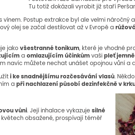
Tu totiž dokázali vyrobit již staří Perša
 vínem. Postup extrakce byl ale velmi náročný a 
žový olej se začal destilovat až v Evropě a
růžová
je jako
všestranné tonikum
, které je vhodné p
zujícím
a
omlazujícím
účinkům
vaši
pleť jemně
om navíc můžete nechat unášet opojnou vůní a dop
užít
i ke snadnějšímu rozčesávání vlasů
. Někd
sním a
při nachlazení působí dezinfekčně v krk
ovou vůni
. Její inhalace vykazuje
silné
, v květech obsažené, prospívají téměř