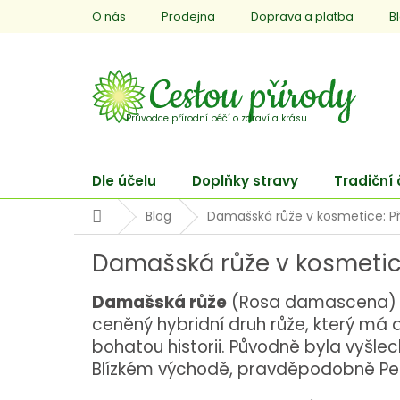
Přejít
O nás
Prodejna
Doprava a platba
B
na
obsah
Dle účelu
Doplňky stravy
Tradiční
Domů
Blog
Damašská růže v kosmetice: Pří
Damašská růže v kosmetice:
Damašská růže
(Rosa damascena) 
ceněný hybridní druh růže, který má 
bohatou historii. Původně byla vyšle
Blízkém východě, pravděpodobně Pe