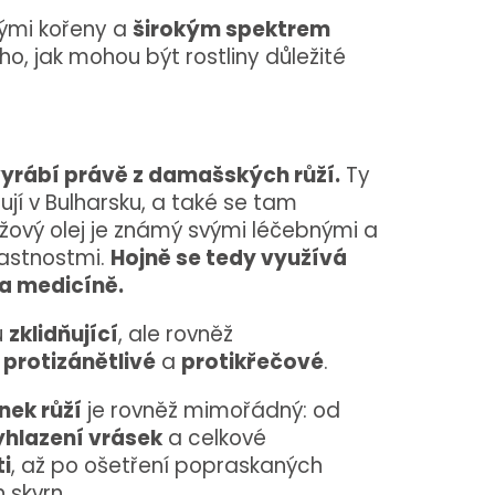
kými kořeny a
širokým spektrem
ho, jak mohou být rostliny důležité
vyrábí právě z damašských růží.
Ty
ují v Bulharsku, a také se tam
žový olej je známý svými léčebnými a
astnostmi.
Hojně se tedy využívá
a medicíně.
u
zklidňující
, ale rovněž
,
protizánětlivé
a
protikřečové
.
nek růží
je rovněž mimořádný: od
yhlazení vrásek
a celkové
ti
, až po ošetření popraskaných
 skvrn.