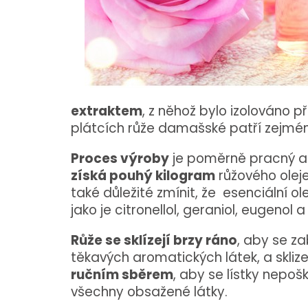
extraktem
, z něhož bylo izolováno př
plátcích růže damašské patří zejména t
Proces výroby
je poměrně pracný a 
získá pouhý kilogram
růžového olej
také důležité zmínit, že esenciální ol
jako je citronellol, geraniol, eugenol 
Růže se sklízejí brzy ráno
, aby se z
těkavých aromatických látek, a skliz
ručním sběrem
, aby se lístky nepoš
všechny obsažené látky.