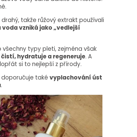
né.
drahý, takže růžový extrakt používali
 voda vzniká jako „vedlejší
ro všechny typy pleti, zejména však
 čistí, hydratuje a regeneruje
. A
řát si to nejlepší z přírody.
o doporučuje také
vyplachování úst
u
.