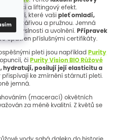
egeneraci a liftingový efekt.
grediencí, které vaši
pleť omladí,
zanechají zářivou a pružnou. Jemná
asím
cit smyslnosti a uvolnění.
Přípravek
Je opatřen příslušnými certifikáty.
ospěšnými pleti jsou například
Purity
 opuncií, či
Purity Vision BIO Růžové
hydratují, posilují její elasticitu a
přispívají ke zmírnění stárnutí pleti.
bně jemná.
 louhováním (macerací) okvětních
považován za méně kvalitní. Z květů se
ůžové vody sahá daleko do historie.