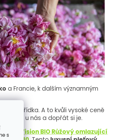
ko
a Francie, k dalším významným
á jen zřídka. A to kvůli vysoké ceně
tkat i u nás a dopřát si je.
í
Purity Vision BIO Růžový omlazující
me s
obou a Q10
. Tento
luxusní pleťový