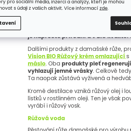
ry pro sociální média, inzerci a analýzy, kteří je mohou
olej
poskytuje pleti intenzivní výživu, r
ovat s údaji z vašich aktivit. Více informací
zde
.
Kombinuje sílu vzácných přírodních in
vyživí a zregenerují
. Pleť i pokožku 
tavení
Souhl
vůně damašské růže a vanilky dodá po
je naprosto přírodní a v BIO kvalitě.
Dalšími produkty z damašské růže, pr
Vision BIO Růžový krém omlazující
s
máslo
. Oba
produkty pleť regenerují, 
vyhlazují jemné vrásky
. Celkově tedy 
Ta naopak zůstává vyživená a hedvá
Kromě destilace vzniká růžový olej i
lístků v rostlinném oleji. Ten je však 
vyrábí i růžový vosk.
Růžová voda
Pěstování růže damašské pro výrobu r