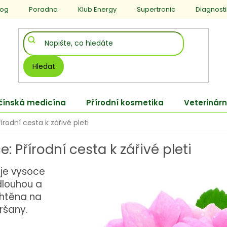
log
Poradna
Klub Energy
Supertronic
Diagnost
Hledat
 čínská medicína
Přírodní kosmetika
Veterinárn
rodní cesta k zářivé pleti
 Přírodní cesta k zářivé pleti
je vysoce
dlouhou a
chtěna na
ršany.