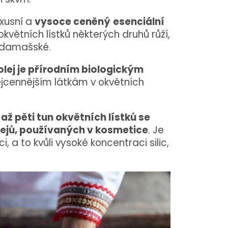
uxusní a
vysoce ceněný
esenciální
květních lístků některých druhů růží,
 damašské.
olej je přírodním biologickým
jcennějším látkám v okvětních
í až pěti tun okvětních lístků se
olejů, používaných v kosmetice
. Je
 a to kvůli vysoké koncentraci silic,