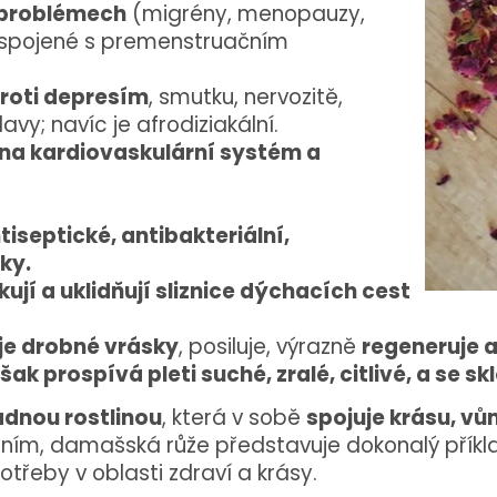
h problémech
(migrény, menopauzy,
 spojené s premenstruačním
roti depresím
, smutku, nervozitě,
avy; navíc je afrodiziakální.
 na kardiovaskulární systém a
tiseptické, antibakteriální,
ky.
kují a uklidňují sliznice dýchacích cest
je drobné vrásky
, posiluje, výrazně
regeneruje a
šak prospívá pleti suché, zralé, citlivé, a se s
dnou rostlinou
, která v sobě
spojuje krásu, vůn
ením, damašská růže představuje dokonalý příkl
třeby v oblasti zdraví a krásy.