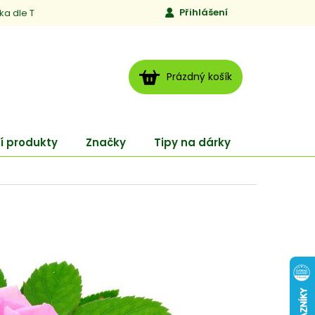
Přihlášení
ika dle TCM
Kontakty
Jen to, čemu věříme
Moje obj
NÁKUPNÍ
Prázdný košík
KOŠÍK
í produkty
Značky
Tipy na dárky
ENERGY