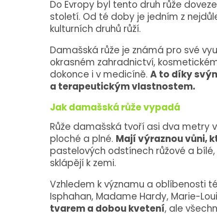
Do Evropy byl tento druh růže dovezen 
století. Od té doby je jedním z nejdůl
kulturních druhů růží.
Damašská růže je známá pro své využ
okrasném zahradnictví, kosmetickém
dokonce i v medicíně.
A to díky svý
a terapeutickým vlastnostem.
Jak damašská růže vypadá
Růže damašská tvoří asi dva metry vy
ploché a plné.
Mají výraznou vůni, k
pastelových odstínech růžové a bílé, 
sklápějí k zemi.
Vzhledem k významu a oblíbenosti t
Isphahan, Madame Hardy, Marie-Louis
tvarem a dobou kvetení
, ale všechn