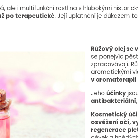
ale i multifunkční rostlina s hlubokými historic
až po terapeutické
. Její uplatnění je důkazem to
Růžový olej se 
se ponejvíc pěst
zpracovávají. Rů
aromatickými vl
v aromaterapii 
Jeho
účinky
jso
antibakteriální
Kosmetický úči
osvěžení očí, v
regenerace
ple
cévek a hnědých