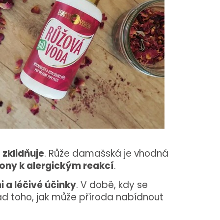
 zklidňuje
. Růže damašská je vhodná
klony k alergickým reakcí
.
i a léčivé účinky
. V době, kdy se
ad toho, jak může příroda nabídnout