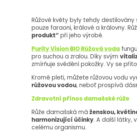
Růžové květy byly tehdy destilovány s
pouze faraoni, králové a královny. Rů
produkt“
při jeho výrobě.
Purity Vision BIO Růžová voda
fungu
pro suchou a zralou. Díky svým
vitali
zmírňuje svědění pokožky. Vy se přit
Kromě pleti, můžete růžovou vodu vy
růžovou vodou
, neboť prospívá dá
Zdravotní přínos damašské růže
Růže damašská má
ženskou, květin
harmonizující účinky
. A další látky
celému organismu.