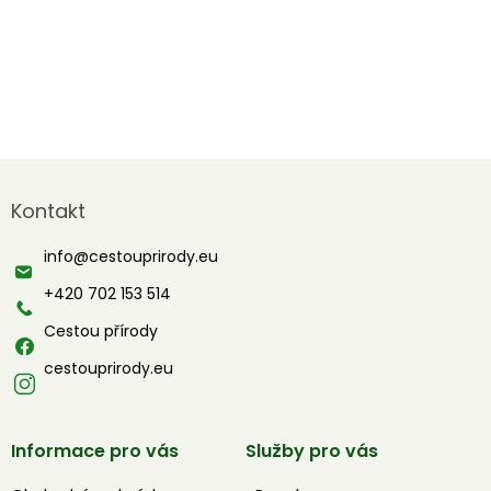
Z
á
Kontakt
p
a
info
@
cestouprirody.eu
t
í
+420 702 153 514
Cestou přírody
cestouprirody.eu
Informace pro vás
Služby pro vás