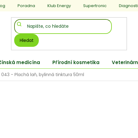
log
Poradna
Klub Energy
Supertronic
Diagnost
Hledat
 čínská medicína
Přírodní kosmetika
Veterinárn
043 - Plachá laň, bylinná tinktura 50ml