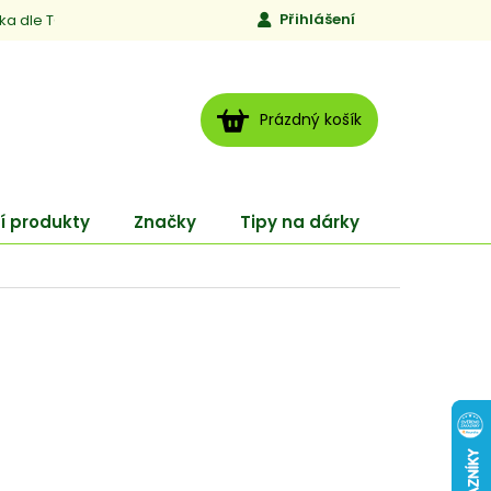
Přihlášení
ika dle TCM
Kontakty
Jen to, čemu věříme
Moje obj
NÁKUPNÍ
Prázdný košík
KOŠÍK
í produkty
Značky
Tipy na dárky
ENERGY