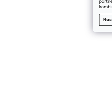
partne
kombin
Nas