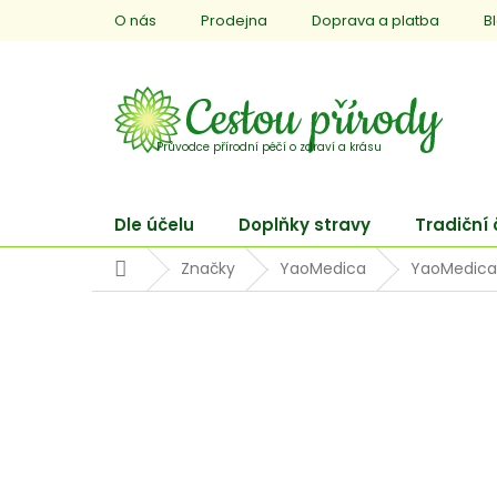
Přejít
O nás
Prodejna
Doprava a platba
B
na
obsah
Dle účelu
Doplňky stravy
Tradiční
Domů
Značky
YaoMedica
YaoMedica 