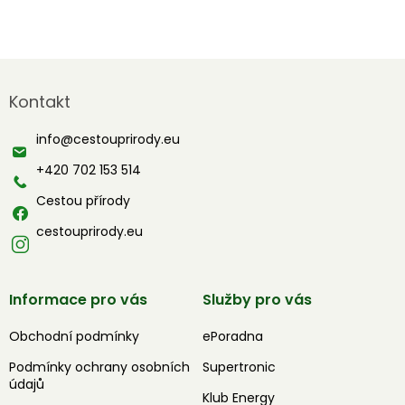
Z
á
Kontakt
p
a
info
@
cestouprirody.eu
t
í
+420 702 153 514
Cestou přírody
cestouprirody.eu
Informace pro vás
Služby pro vás
Obchodní podmínky
ePoradna
Podmínky ochrany osobních
Supertronic
údajů
Klub Energy