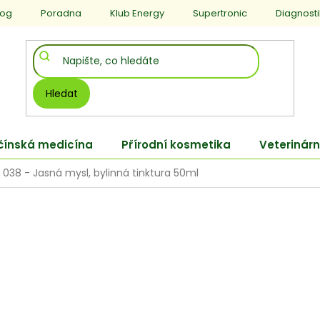
log
Poradna
Klub Energy
Supertronic
Diagnost
Hledat
 čínská medicína
Přírodní kosmetika
Veterinárn
038 - Jasná mysl, bylinná tinktura 50ml