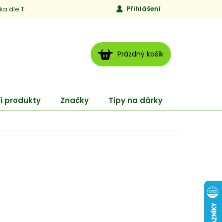
Přihlášení
ika dle TCM
Kontakty
Jen to, čemu věříme
Moje obj
NÁKUPNÍ
Prázdný košík
KOŠÍK
í produkty
Značky
Tipy na dárky
ENERGY