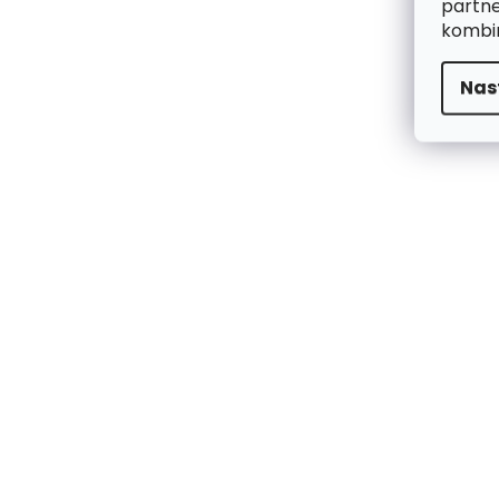
partne
kombin
Nas