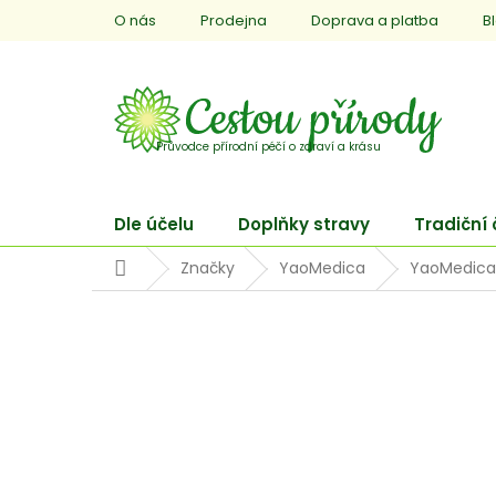
Přejít
O nás
Prodejna
Doprava a platba
B
na
obsah
Dle účelu
Doplňky stravy
Tradiční
Domů
Značky
YaoMedica
YaoMedica 