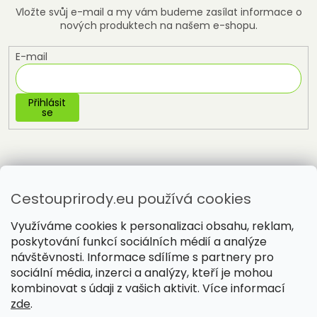
Vložte svůj e-mail a my vám budeme zasílat informace o
nových produktech na našem e-shopu.
E-mail
Přihlásit
se
Cestouprirody.eu používá cookies
Využíváme cookies k personalizaci obsahu, reklam,
poskytování funkcí sociálních médií a analýze
návštěvnosti. Informace sdílíme s partnery pro
sociální média, inzerci a analýzy, kteří je mohou
Vytvořil Shoptet
kombinovat s údaji z vašich aktivit. Více informací
zde
.
Copyright 2026
Cestou přírody
. Všechna práva vyhrazena.