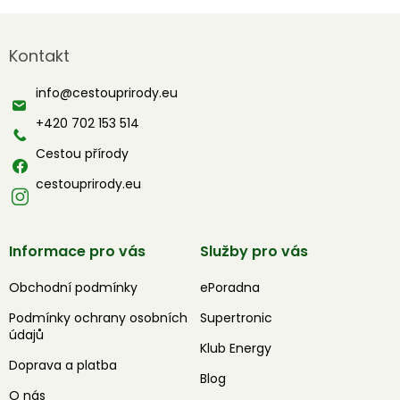
Z
á
Kontakt
p
a
info
@
cestouprirody.eu
t
í
+420 702 153 514
Cestou přírody
cestouprirody.eu
Informace pro vás
Služby pro vás
Obchodní podmínky
ePoradna
Podmínky ochrany osobních
Supertronic
údajů
Klub Energy
Doprava a platba
Blog
O nás