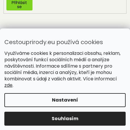
Přihlásit
se
Cestouprirody.eu používá cookies
Využíváme cookies k personalizaci obsahu, reklam,
poskytování funkcí sociálních médií a analýze
návštěvnosti. Informace sdílíme s partnery pro
sociální média, inzerci a analýzy, kteří je mohou
Vytvořil Shoptet
kombinovat s údaji z vašich aktivit. Více informací
zde
.
Copyright 2026
Cestou přírody
. Všechna práva vyhrazena.
Nastavení
Souhlasím