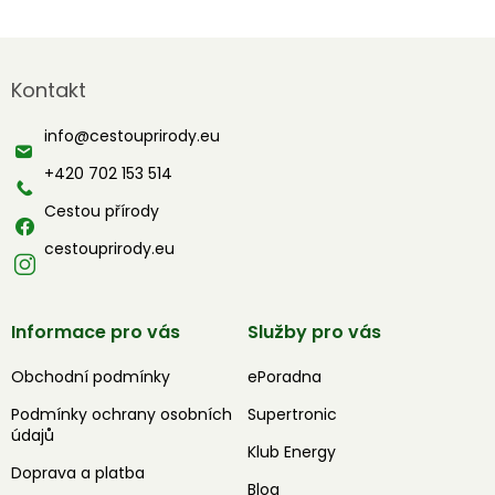
Z
á
Kontakt
p
a
info
@
cestouprirody.eu
t
í
+420 702 153 514
Cestou přírody
cestouprirody.eu
Informace pro vás
Služby pro vás
Obchodní podmínky
ePoradna
Podmínky ochrany osobních
Supertronic
údajů
Klub Energy
Doprava a platba
Blog