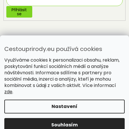
Přihlásit
se
Cestouprirody.eu používá cookies
Využíváme cookies k personalizaci obsahu, reklam,
poskytování funkcí sociálních médií a analýze
návštěvnosti. Informace sdílíme s partnery pro
sociální média, inzerci a analýzy, kteří je mohou
Vytvořil Shoptet
kombinovat s údaji z vašich aktivit. Více informací
zde
.
Copyright 2026
Cestou přírody
. Všechna práva vyhrazena.
Nastavení
Souhlasím