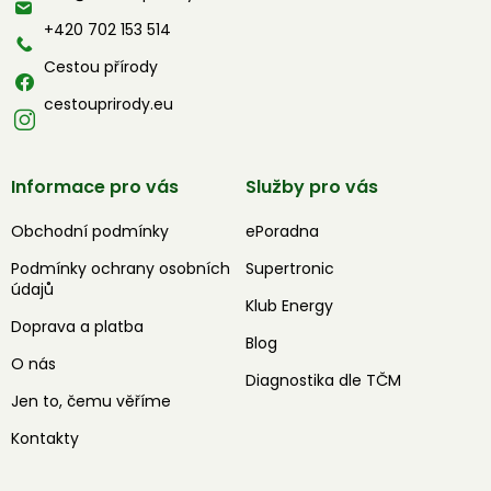
t
í
+420 702 153 514
Cestou přírody
cestouprirody.eu
Informace pro vás
Služby pro vás
Obchodní podmínky
ePoradna
Podmínky ochrany osobních
Supertronic
údajů
Klub Energy
Doprava a platba
Blog
O nás
Diagnostika dle TČM
Jen to, čemu věříme
Kontakty