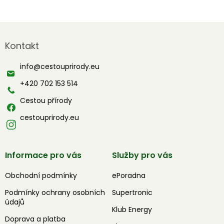
Z
á
Kontakt
p
a
info
@
cestouprirody.eu
t
í
+420 702 153 514
Cestou přírody
cestouprirody.eu
Informace pro vás
Služby pro vás
Obchodní podmínky
ePoradna
Podmínky ochrany osobních
Supertronic
údajů
Klub Energy
Doprava a platba