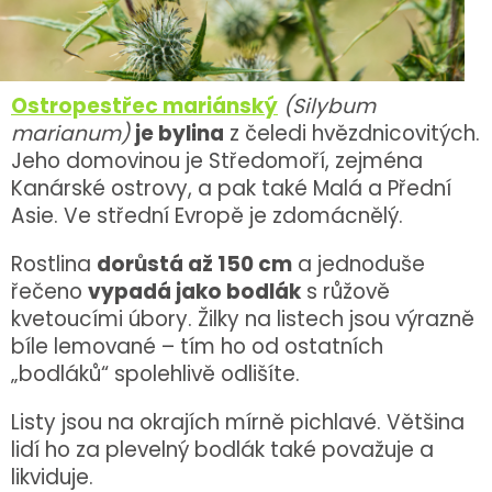
Ostropestřec mariánský
(Silybum
marianum)
je bylina
z čeledi hvězdnicovitých.
Jeho domovinou je Středomoří, zejména
Kanárské ostrovy, a pak také Malá a Přední
Asie. Ve střední Evropě je zdomácnělý.
Rostlina
dorůstá až 150 cm
a jednoduše
řečeno
vypadá jako bodlák
s růžově
kvetoucími úbory. Žilky na listech jsou výrazně
bíle lemované – tím ho od ostatních
„bodláků“ spolehlivě odlišíte.
Listy jsou na okrajích mírně pichlavé. Většina
lidí ho za plevelný bodlák také považuje a
likviduje.