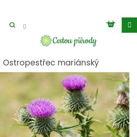
Přejít
na
obsah
NÁKUP
KOŠÍK
Ostropestřec mariánský