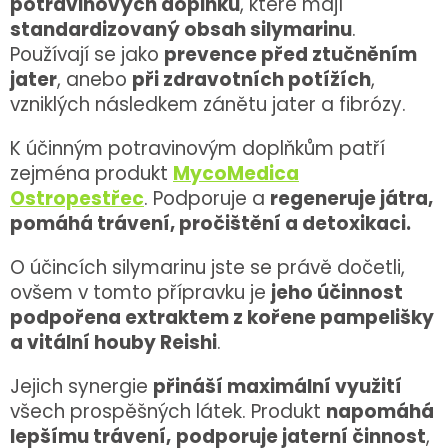
potravinových doplňků
, které mají
standardizovaný obsah silymarinu
.
Používají se jako
prevence před ztučněním
jater
, anebo
při zdravotních potížích
,
vzniklých následkem zánětu jater a fibrózy.
K účinným potravinovým doplňkům patří
zejména produkt
MycoMedica
Ostropestřec
. Podporuje a
regeneruje játra,
pomáhá trávení, pročištění a detoxikaci.
O účincích silymarinu jste se právě dočetli,
ovšem v tomto přípravku je
jeho účinnost
podpořena extraktem z kořene pampelišky
a vitální houby Reishi
.
Jejich synergie
přináší maximální využití
všech prospěšných látek. Produkt
napomáhá
lepšímu trávení,
podporuje jaterní činnost
,