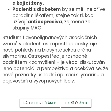
a kojící ženy.
Pacienti s diabetem
by se měli nejdříve
poradit s lékařem, stejně tak ti, kdo
užívají
antidepresiva
, zejména ze
skupiny MAO.
Studium flavonolignanových asociačních
vzorců v plodech ostropestřce poskytuje
nové pohledy na biosyntetickou dráhu
silymarinu. Ostropestřec je rozhodně
podnětem k zamyšlení – je vědci diskutován
jeho potenciál a perspektiva a očekává se, že
nové poznatky usnadní aplikaci silymarinu a
objevování a vývoj nových léčiv.
PŘEDCHOZÍ ČLÁNEK
DALŠÍ ČLÁNEK