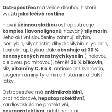
Ostropestřec
má velice dlouhou historii
využití
jako léčivá rostlina
.
Hlavní
účinnou složkou
ostropestřce je
komplex flavonolignanů
, nazvaný
silymarin
.
Jeho aktivní sloučeniny zahrnují silybin,
isosilybin, silychristin, dihydrosilybin, silydianin,
taxifolin, aj.; bylina dále
obsahuje až 30 %
nenasycených mastných kyselin
(linolovou,
olejovou, palmitovou), téměř
30 % bílkovin,
sliz,
vitamíny C, E a K
, antioxidant kvercetin,
biogenní aminy tyramin a histamin, a další
látky.
Ostropestřec má
antimikrobiální,
protinádorové,
hepatoprotektivní
,
kardiovaskulárně protektivní,
neuroprotektivní
, adstringentní,