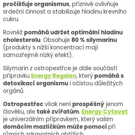
pročišťuje organismus
, příznivě ovlivňuje
srdeční činnost a stabilizuje hladinu krevního
cukru.
Rovněž
pomáhá udržet optimální hladinu
cholesterolu
. Obsahuje
80 % silymarinu
(produkty s nižší koncentrací mají
samozřejmě nízký efekt).
Silymarin z ostropestřce je dále součástí
přípravku
Energy Regalen
, který
pomáhá s
detoxikací organismu
i očistou důležitých
orgánů.
Ostropestřec
však není
prospěšný
jenom
člověku, ale
také zvířatům
.
Energy Cytovet
je univerzálním přípravkem, který vašim
domácím mazlíčkům může pomoci
při
různých zdravotních obtížích.