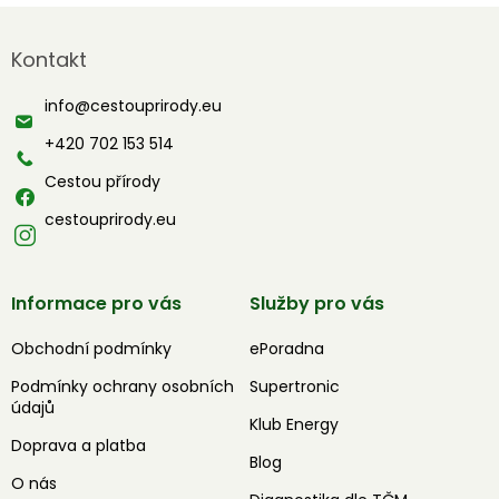
Z
á
Kontakt
p
a
info
@
cestouprirody.eu
t
í
+420 702 153 514
Cestou přírody
cestouprirody.eu
Informace pro vás
Služby pro vás
Obchodní podmínky
ePoradna
Podmínky ochrany osobních
Supertronic
údajů
Klub Energy
Doprava a platba
Blog
O nás